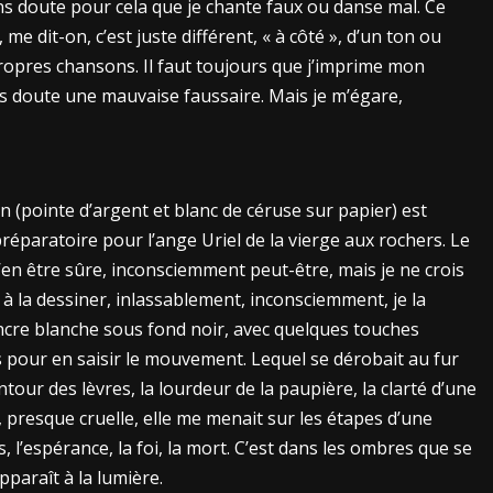
ans doute pour cela que je chante faux ou danse mal. Ce
me dit-on, c’est juste différent, « à côté », d’un ton ou
ropres chansons. Il faut toujours que j’imprime mon
ans doute une mauvaise faussaire. Mais je m’égare,
sin (pointe d’argent et blanc de céruse sur papier) est
réparatoire pour l’ange Uriel de la vierge aux rochers. Le
e d’en être sûre, inconsciemment peut-être, mais je ne crois
ais à la dessiner, inlassablement, inconsciemment, je la
 l’encre blanche sous fond noir, avec quelques touches
s pour en saisir le mouvement. Lequel se dérobait au fur
tour des lèvres, la lourdeur de la paupière, la clarté d’une
e, presque cruelle, elle me menait sur les étapes d’une
, l’espérance, la foi, la mort. C’est dans les ombres que se
pparaît à la lumière.