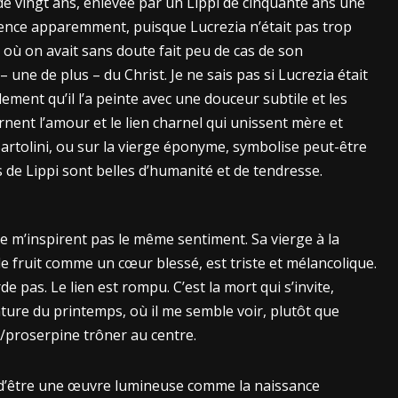
 de vingt ans, enlevée par un Lippi de cinquante ans une
iolence apparemment, puisque Lucrezia n’était pas trop
où on avait sans doute fait peu de cas de son
une de plus – du Christ. Je ne sais pas si Lucrezia était
ment qu’il l’a peinte avec une douceur subtile et les
rnent l’amour et le lien charnel qui unissent mère et
Bartolini, ou sur la vierge éponyme, symbolise peut-être
es de Lippi sont belles d’humanité et de tendresse.
 ne m’inspirent pas le même sentiment. Sa vierge à la
le fruit comme un cœur blessé, est triste et mélancolique.
de pas. Le lien est rompu. C’est la mort qui s’invite,
ure du printemps, où il me semble voir, plutôt que
proserpine trôner au centre.
n d’être une œuvre lumineuse comme la naissance