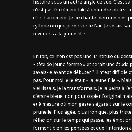
histoire sous un autre angle de vue. C’est s
n’est pas forcément laid à entendre ou à voir, 
d’un battement. Je ne chante bien que mes p
rythme ou que je réinvente l’air. Je serais s
revenons à la jeune fille.
En fait, ce n’en est pas une. L’intitulé du des
« tête de jeune femme » et serait une étude p
savais-je avant de débuter ? Il m’est difficil
pas. Pour moi, elle était « la jeune fille ». M
vieillissais, je la transformais. Je la peins à
d’encre bleue, non pour copier l’original mai
et à mesure où mon geste s’égarait sur le con
prunelle. Plus âgée, plus ironique, plus trist
réflexion sur le temps qui passe, les émotions
forment bien les pensées et que l’intention a