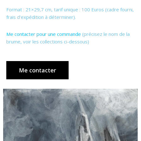
Format : 21×29,7 cm, tarif unique : 100 Euros (cadre fourni,
frais d’expédition à déterminer).
Me contacter pour une commande
(précisez le nom de la
brume, voir les collections ci-dessous)
Me contacter