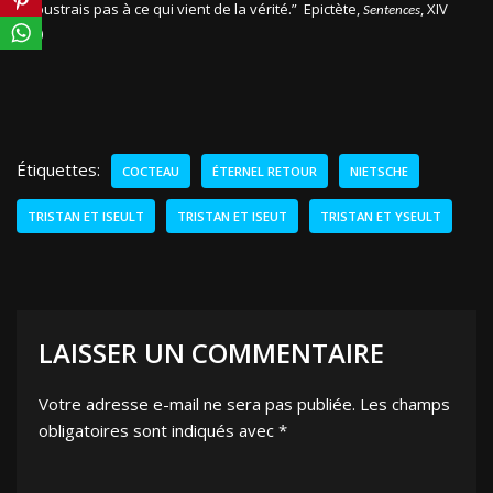
soustrais pas à ce qui vient de la vérité.” Epictète,
, XIV
Sentences
(6)
Étiquettes:
COCTEAU
ÉTERNEL RETOUR
NIETSCHE
TRISTAN ET ISEULT
TRISTAN ET ISEUT
TRISTAN ET YSEULT
LAISSER UN COMMENTAIRE
Votre adresse e-mail ne sera pas publiée.
Les champs
obligatoires sont indiqués avec
*