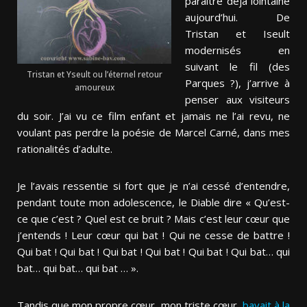
paraître déjà lointaine
aujourd’hui. De
Tristan et Iseult
modernisés en
suivant le fil (des
Tristan et Yseult ou l’éternel retour
Parques ?), j’arrive à
amoureux
penser aux visiteurs
du soir. J’ai vu ce film enfant et jamais ne l’ai revu, ne
voulant pas perdre la poésie de Marcel Carné, dans mes
rationalités d’adulte.
Je l’avais ressentie si fort que je n’ai cessé d’entendre,
pendant toute mon adolescence, le Diable dire « Qu’est-
ce que c’est ? Quel est ce bruit ? Mais c’est leur cœur que
j’entends ! Leur cœur qui bat ! Qui ne cesse de battre !
Qui bat ! Qui bat ! Qui bat ! Qui bat ! Qui bat ! Qui bat… qui
bat… qui bat… qui bat … ».
Tandis que mon propre cœur, mon triste cœur,
bavait à la