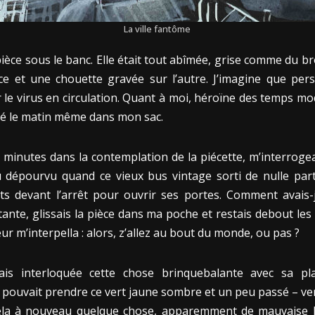
La ville fantôme
pièce sous le banc. Elle était tout abîmée, grise comme du 
ce et une chouette gravée sur l’autre. J’imagine que per
 le virus en circulation. Quant à moi, héroïne des temps m
ssé le matin même dans mon sac.
 minutes dans la contemplation de la piécette, m’interroge
au dépourvu quand ce vieux bus vintage sorti de nulle par
ts devant l’arrêt pour ouvrir ses portes. Comment avais-
tante, glissais la pièce dans ma poche et restais debout les
ur m’interpella : alors, z’allez au bout du monde, ou pas ?
llais interloquée cette chose brinquebalante avec sa pl
pouvait prendre ce vert jaune sombre et un peu passé – ver
ela à nouveau quelque chose, apparemment de mauvaise hu