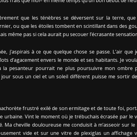
 plus frais que moi– en même temps qu’un bon début de neu
lièrement que les ténèbres se déversent sur la terre, que
ier, ou que les étoiles tombent en scintillant dans des gou
ais même pas si cela aurait pu secouer l’écrasante sensation 
e, j’aspirais à ce que quelque chose se passe. L’air que je
ts d’agacement envers le monde et ses habitants. Je voulais
ù la pesanteur pourrait ne plus poursuivre mon ombre po
re jour sous un ciel et un soleil différent puisse me sort
anachorète frustré exilé de son ermitage et de toute foi, por
ce urbaine. Vint le moment où je trébuchais écrasée par le 
ré. Ma cheville douloureuse me conduisit à m’asseoir sur le
eusement vide et sur une vitre de plexiglas un affichage vi