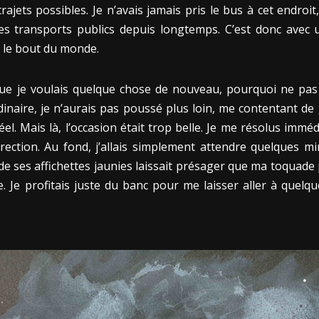
rajets possibles. Je n’avais jamais pris le bus à cet endroit
es transports publics depuis longtemps. C’est donc avec
 le bout du monde.
isque je voulais quelque chose de nouveau, pourquoi ne pa
inaire, je n’aurais pas poussé plus loin, me contentant de
irréel. Mais là, l’occasion était trop belle. Je me résolus im
direction. Au fond, j’allais simplement attendre quelques 
t de ses affichettes jaunies laissait présager que ma toqua
e. Je profitais juste du banc pour me laisser aller à quel