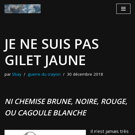
Aller
au
contenu
JE NE SUIS PAS
GILET JAUNE
par
Sbay
guerre du crayon
30 décembre 2018
NI CHEMISE BRUNE, NOIRE, ROUGE,
OU CAGOULE BLANCHE
Il n’est jamais très