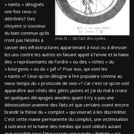
« nantis » désignés
une fois ceux-ci
détrônés? Des
citoyens si soucieux
du bien commun qu’ils
Acte N … de l’art des cycles
n’ont pas hésités à
casser des infrastructures appartenant à tous ou à dresser
les uns contre les autres en faisant appel à l’envie et la haine
des « représentants de l’ordre » ou des « riches » du
« bourgeois » ou du « juif »? Pour eux, qui sont les
« nantis »? Ceux qu’on désigne à l’ire populaire comme au
vieux temps du « protocole de sion »? Car c’est ce qu’on voit
apparaître aux côtés des gilets jaunes et j’ai du mal à croire
en quelques dérapages anodins quant il n’y a pas une
dénonciation unanime des faits et que certains osent encore
brandir la thèse du « complot » qui viserait à les discréditer.
C’est cette manie permanente du complot, une victimisation
à outrance et la haine des médias qui sont utilisés autant
que possible pour faire passer une parole « libérée » qui