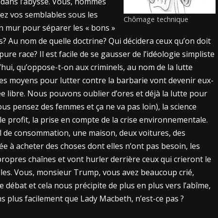
e dans l’abysse. Vous, hommes
rez vos semblables sous les
Chômage technique
n mur pour séparer les « bons »
s? Au nom de quelle doctrine? Qui décidera ceux qu’on doit
re race? Il est facile de se gausser de l’idéologie simpliste
hui, qu’oppose-t-on aux criminels, au nom de la lutte
 les moyens pour lutter contre la barbarie vont devenir eux-
ibre. Nous pouvons oublier d’ores et déjà la lutte pour
ous pensez des femmes et ça ne va pas loin), la science
le profit, la prise en compte de la crise environnementale.
éal de consommation, une maison, deux voitures, des
sée à acheter des choses dont elles n’ont pas besoin, les
ropres chaînes et vont hurler derrière ceux qui crieront le
lles. Vous, monsieur Trump, vous avez beaucoup crié,
débat et cela nous précipite de plus en plus vers l’abîme,
ns plus facilement que Lady Macbeth, n’est-ce pas ?