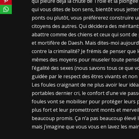
qui pleure déjà la chute de Troie et la plongé
qui vous dites de bon sens, bientôt vous jette
ponts ou plutôt, vous préférerez construire u
citoyens des autres. Qui décidera des méritant
abattre comme des chiens et ceux qui sont de pu
et mortifère de Daesh. Mais dites-moi aujourd’
contre la criminalité? Je frémis de penser que
mêmes des moyens pour museler toute pensée l
l’égalité des sexes (nous savons tous ce que v
guidée par le respect des êtres vivants et non 
Les foules craignant de ne plus avoir leur id
portables dernier cri, le confort d’une vie pas
foules vont se mobiliser pour protéger leurs p
plus fort et leur promettront monts et mervei
beaucoup promis. Ça n’a pas beaucoup élevé le 
mais j’imagine que vous vous en lavez les mai