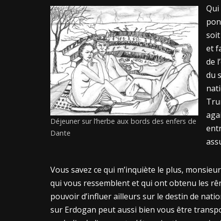
Qui
pon
soit
et 
de l
du s
nati
Tru
aga
Déjeuner sur l’herbe aux bords des enfers de
ent
Dante
ass
Vous savez ce qui m’inquiète le plus, monsieur T
qui vous ressemblent et qui ont obtenu les rê
pouvoir d’influer ailleurs sur le destin de nati
sur Erdogan peut aussi bien vous être trans