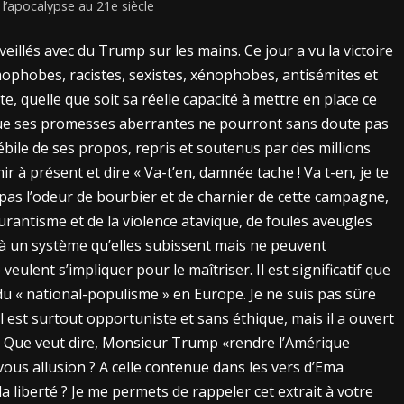
l’apocalypse au 21e siècle
eillés avec du Trump sur les mains. Ce jour a vu la victoire
hobes, racistes, sexistes, xénophobes, antisémites et
ite, quelle que soit sa réelle capacité à mettre en place ce
 que ses promesses aberrantes ne pourront sans doute pas
lébile de ses propos, repris et soutenus par des millions
 à présent et dire « Va-t’en, damnée tache ! Va t-en, je te
 pas l’odeur de bourbier et de charnier de cette campagne,
scurantisme et de la violence atavique, de foules aveugles
 à un système qu’elles subissent mais ne peuvent
eulent s’impliquer pour le maîtriser. Il est significatif que
 du « national-populisme » en Europe. Je ne suis pas sûre
 est surtout opportuniste et sans éthique, mais il a ouvert
e. Que veut dire, Monsieur Trump «rendre l’Amérique
ous allusion ? A celle contenue dans les vers d’Ema
la liberté ? Je me permets de rappeler cet extrait à votre