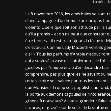
La bête de 
Le 8 novembre 2016, les américains se sont rév
d’une campagne d’un homme aux propos homop
violents. Quelle que soit son attitude par la su
qu’il a promis – et on ne peut que constater
être tenues – il restera toujours la tâche indé
d’électeurs. Comme Lady Macbeth vont-ils gémir
dis ! » Tous les parfums d’Arabie n’adouciront
qui a soulevé la vase de l’intolérance, de l’ob
guidées par l’unique envie d’en découdre face
comprendre, pas plus qu’elles ne savent ou ne v
cette victoire soit saluée par tous les tenants
que Monsieur Trump soit populiste, au fond, il
la porte aux démons cagoulés de l’intoléranc
grande à nouveau»? A quelle grandeur faites-v
Lazarus, et gravée sur le socle de la statue de 