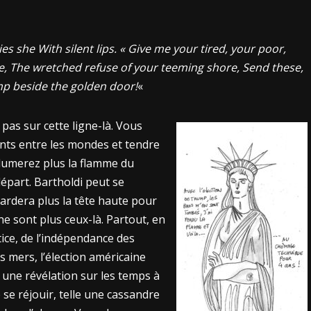
es she With silent lips. « Give me your tired, your poor,
, The wretched refuse of your teeming shore, Send these,
amp beside the golden door!
«
as sur cette ligne-là. Vous
nts entre les mondes et tendre
llumerez plus la flamme du
épart. Bartholdi peut se
ardera plus la tête haute pour
ne sont plus ceux-là. Partout, en
tice, de l’indépendance des
es mers, l’élection américaine
une révélation sur les temps à
e se réjouir, telle une cassandre