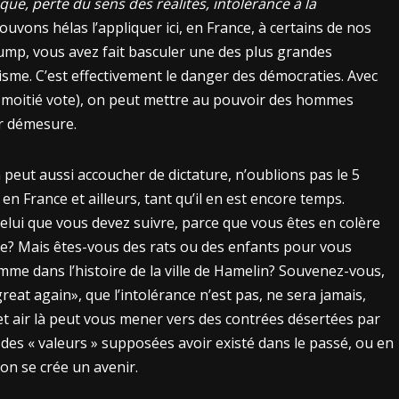
ue, perte du sens des réalités, intolérance à la
ouvons hélas l’appliquer ici, en France, à certains de nos
mp, vous avez fait basculer une des plus grandes
sme. C’est effectivement le danger des démocraties. Avec
a moitié vote), on peut mettre au pouvoir des hommes
ur démesure.
 peut aussi accoucher de dictature, n’oublions pas le 5
, en France et ailleurs, tant qu’il en est encore temps.
 celui que vous devez suivre, parce que vous êtes en colère
e? Mais êtes-vous des rats ou des enfants pour vous
mme dans l’histoire de la ville de Hamelin? Souvenez-vous,
eat again», que l’intolérance n’est pas, ne sera jamais,
et air là peut vous mener vers des contrées désertées par
à des « valeurs » supposées avoir existé dans le passé, ou en
on se crée un avenir.