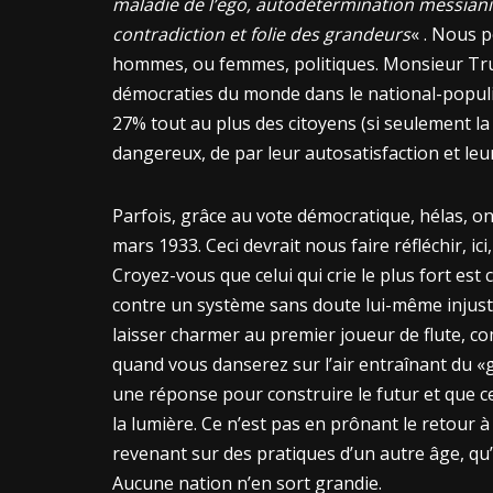
maladie de l’ego, autodétermination messianiq
contradiction et folie des grandeurs
« . Nous p
hommes, ou femmes, politiques. Monsieur Tru
démocraties du monde dans le national-populi
27% tout au plus des citoyens (si seulement l
dangereux, de par leur autosatisfaction et le
Parfois, grâce au vote démocratique, hélas, on
mars 1933. Ceci devrait nous faire réfléchir, ici
Croyez-vous que celui qui crie le plus fort est
contre un système sans doute lui-même injust
laisser charmer au premier joueur de flute, co
quand vous danserez sur l’air entraînant du «gr
une réponse pour construire le futur et que c
la lumière. Ce n’est pas en prônant le retour 
revenant sur des pratiques d’un autre âge, qu’
Aucune nation n’en sort grandie.