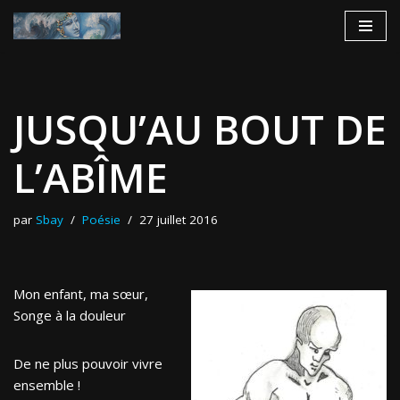
Aller
au
contenu
JUSQU’AU BOUT DE
L’ABÎME
par
Sbay
Poésie
27 juillet 2016
Mon enfant, ma sœur,
Songe à la douleur
De ne plus pouvoir vivre
ensemble !