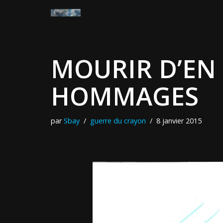
Aller
au
contenu
MOURIR D’EN 
HOMMAGES
par
Sbay
guerre du crayon
8 janvier 2015