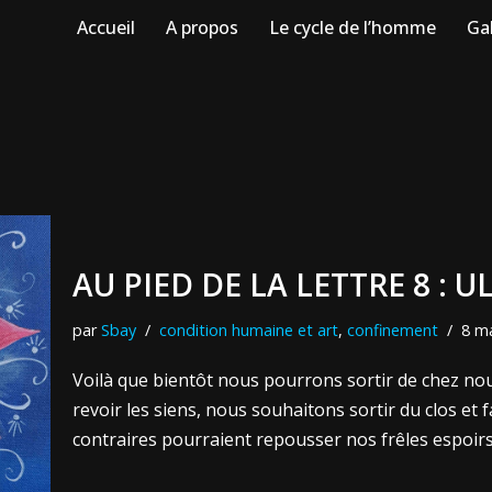
Accueil
A propos
Le cycle de l’homme
Gal
AU PIED DE LA LETTRE 8 : U
par
Sbay
condition humaine et art
,
confinement
8 m
Voilà que bientôt nous pourrons sortir de chez nous
revoir les siens, nous souhaitons sortir du clos et
contraires pourraient repousser nos frêles espoir