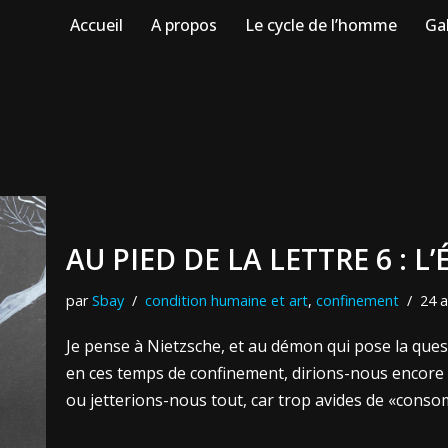
Accueil
A propos
Le cycle de l’homme
Gal
AU PIED DE LA LETTRE 6 : 
par
Sbay
condition humaine et art
,
confinement
24 a
Je pense à Nietzsche, et au démon qui pose la quest
en ces temps de confinement, dirions-nous encore 
ou jetterions-nous tout, car trop avides de «cons