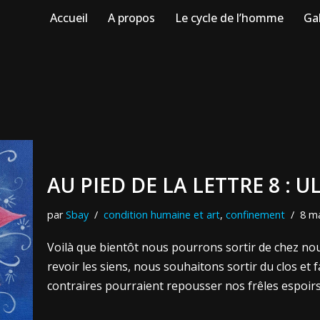
Accueil
A propos
Le cycle de l’homme
Gal
AU PIED DE LA LETTRE 8 : U
par
Sbay
condition humaine et art
,
confinement
8 m
Voilà que bientôt nous pourrons sortir de chez nous
revoir les siens, nous souhaitons sortir du clos et
contraires pourraient repousser nos frêles espoir