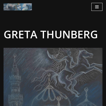
Aller
au
contenu
GRETA THUNBERG