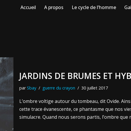
Accueil
A propos
Le cycle de l’homme
Gal
JARDINS DE BRUMES ET HYB
par
Sbay
guerre du crayon
30 juillet 2017
L’ombre voltige autour du tombeau, dit Ovide. Ainsi
cette trace évanescente, ce phantasme que nos vi
simulacre. Quand nous serons partis, l’ombre que