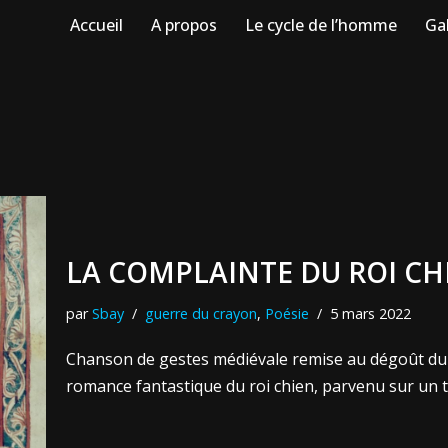
Accueil
A propos
Le cycle de l’homme
Gal
LA COMPLAINTE DU ROI CH
par
Sbay
guerre du crayon
,
Poésie
5 mars 2022
Chanson de gestes médiévale remise au dégoût du jo
romance fantastique du roi chien, parvenu sur un t