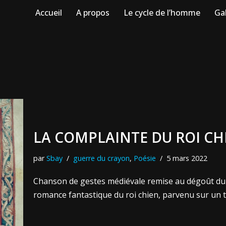
Accueil
A propos
Le cycle de l’homme
Gal
LA COMPLAINTE DU ROI CH
par
Sbay
guerre du crayon
,
Poésie
5 mars 2022
Chanson de gestes médiévale remise au dégoût du jo
romance fantastique du roi chien, parvenu sur un t