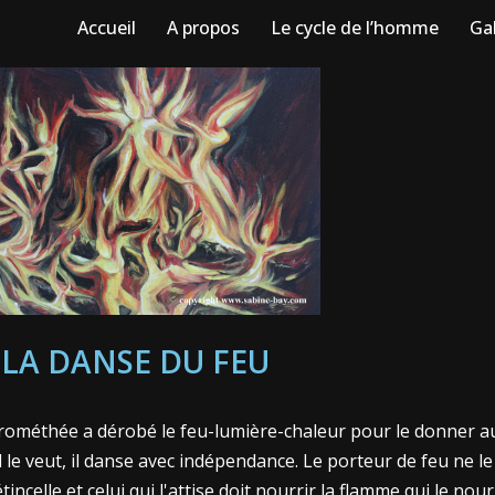
Accueil
A propos
Le cycle de l’homme
Gal
LA DANSE DU FEU
 Prométhée a dérobé le feu-lumière-chaleur pour le donner a
d il le veut, il danse avec indépendance. Le porteur de feu ne 
ncelle et celui qui l'attise doit nourrir la flamme qui le nourri