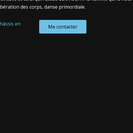
libération des corps, danse primordiale.
châssis en
Me contacter